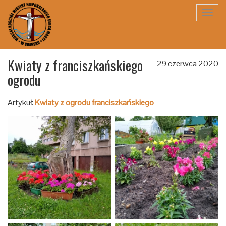
Toggl
navig
Kwiaty z franciszkańskiego
29 czerwca 2020
ogrodu
Artykuł:
Kwiaty z ogrodu franciszkańskiego