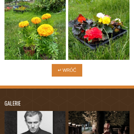
↵ WRÓĆ
GALERIE