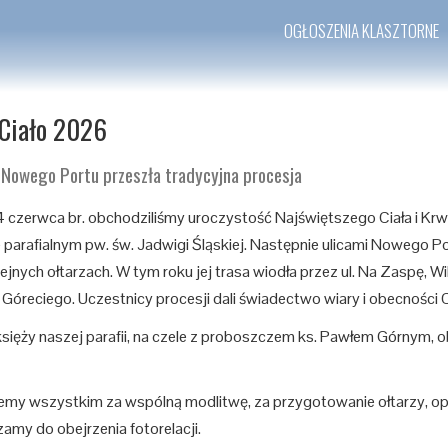
OGŁOSZENIA KLASZTORNE
Ciało 2026
 Nowego Portu przeszła tradycyjna procesja
4 czerwca br. obchodziliśmy uroczystość Najświętszego Ciała i Kr
e parafialnym pw. św. Jadwigi Śląskiej. Następnie ulicami Nowego Po
ejnych ołtarzach. W tym roku jej trasa wiodła przez ul. Na Zaspę, Wil
 Góreciego. Uczestnicy procesji dali świadectwo wiary i obecności 
sięży naszej parafii, na czele z proboszczem ks. Pawłem Górnym, o
emy wszystkim za wspólną modlitwę, za przygotowanie ołtarzy, op
amy do obejrzenia fotorelacji.