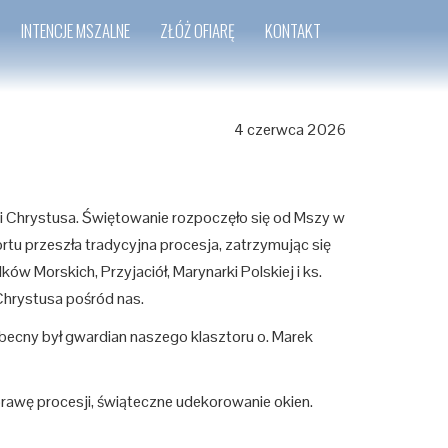
INTENCJE MSZALNE
ZŁÓŻ OFIARĘ
KONTAKT
4 czerwca 2026
wi Chrystusa. Świętowanie rozpoczęło się od Mszy w
rtu przeszła tradycyjna procesja, zatrzymując się
ków Morskich, Przyjaciół, Marynarki Polskiej i ks.
Chrystusa pośród nas.
becny był gwardian naszego klasztoru o. Marek
rawę procesji, świąteczne udekorowanie okien.