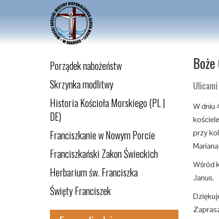
Boże 
Porządek nabożeństw
Skrzynka modlitwy
Ulicami
Historia Kościoła Morskiego (PL |
W dniu 
DE)
kościel
Franciszkanie w Nowym Porcie
przy kol
Mariana
Franciszkański Zakon Świeckich
Wśród k
Herbarium św. Franciszka
Janus.
Święty Franciszek
Dziękuj
Zaprasz