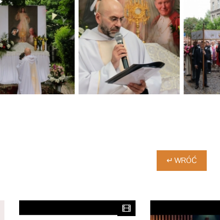
↵ WRÓĆ