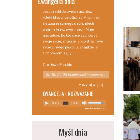
Ewangelia dnia
Jezus rzekł do swoich uczniów:
«Jeśli ktoś chce pójść za Mną, niech
się zaprze samego siebie, niech
weźmie krzyż swój i niech Mnie
naśladuje. Bo kto chce zachować
swoje życie, straci je; a kto straci swe
życie z mego powodu, znajdzie je.
Cóż bowiem z […]
Oto słowo Pańskie
Mt 16, 24-28 Konieczność wyrzeczenia
» czytaj więcej
EWANGELIA I ROZWAŻANIE
00:00
10:45
modlitwawdrodze.pl
Myśl dnia