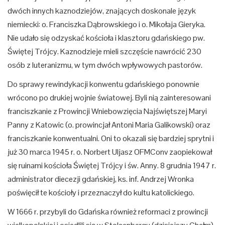
dwóch innych kaznodziejów, znających doskonale język
niemiecki: o. Franciszka Dąbrowskiego i o. Mikołaja Gieryka.
Nie udało się odzyskać kościoła i klasztoru gdańskiego pw.
Świętej Trójcy. Kaznodzieje mieli szczęście nawrócić 230
osób z luteranizmu, w tym dwóch wpływowych pastorów.
Do sprawy rewindykacji konwentu gdańskiego ponownie
wrócono po drukiej wojnie światowej. Byli nią zainteresowani
franciszkanie z Prowincji Wniebowzięcia Najświętszej Maryi
Panny z Katowic (o. prowincjał Antoni Maria Galikowski) oraz
franciszkanie konwentualni. Oni to okazali się bardziej sprytni i
już 30 marca 1945 r. o. Norbert Uljasz OFMConv zaopiekował
się ruinami kościoła Świętej Trójcy i św. Anny. 8 grudnia 1947 r.
administrator diecezji gdańskiej, ks. inf. Andrzej Wronka
poświęcił te kościoły i przeznaczył do kultu katolickiego.
W 1666 r. przybyli do Gdańska również reformaci z prowincji