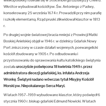
wielkopolskiej i osiedlili się w Stolcenbergu (dzisiejszy Chełm).
Wkrótce wybudowali kościół pw. Św. Antoniego z Padwy,
konsekrowany 25 września 1674 r. Prowadzili przy nim parafię
i szkołę elementarną. Rząd pruski zlikwidował klasztor w 1813
r.
Po drugiej wojnie światowej bracia mniejsi z Prowincji Matki
Boskiej Anielskiej objęli w 1946 r. w dzielnicy Gdańsk Nowy
Port zniszczony w czasie działań wojennych, poewangelicki
kościół zbudowany w 1905 r. Po odbudowaniu i
przystosowaniu do sprawowania kultu katolickiego świątynia
została
uroczyście poświęcona 18 kwietnia 1949 r. przez
administratora diecezji gdańskiej, ks. infułata Andrzeja
Wronkę
.
Świątyni nadano wówczas tytuł: Misyjny Kościół
Morski pw. Niepokalanego Serca Maryi.
W latach 1957–1959 wybudowano klasztor, który poświęcił 6
stycznia 1960 r. biskup gdański Edmund Nowicki. W latach