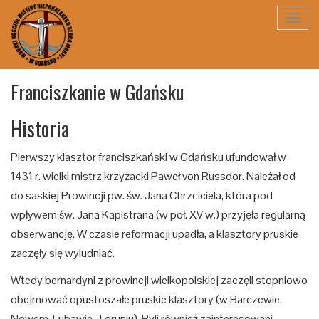
Toggl
navig
Franciszkanie w Gdańsku
Historia
Pierwszy klasztor franciszkański w Gdańsku ufundował w
1431 r. wielki mistrz krzyżacki Paweł von Russdor. Należał od
do saskiej Prowincji pw. św. Jana Chrzciciela, która pod
wpływem św. Jana Kapistrana (w poł. XV w.) przyjęła regularną
obserwancję. W czasie reformacji upadła, a klasztory pruskie
zaczęły się wyludniać.
Wtedy bernardyni z prowincji wielkopolskiej zaczęli stopniowo
obejmować opustoszałe pruskie klasztory (w Barczewie,
Nowem, Lubawie, Toruniu). Byli również zainteresowani