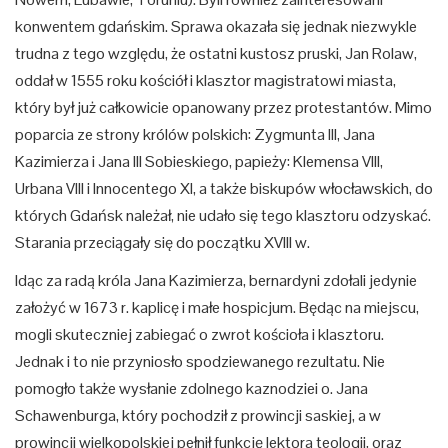
konwentem gdańskim. Sprawa okazała się jednak niezwykle
trudna z tego względu, że ostatni kustosz pruski, Jan Rolaw,
oddał w 1555 roku kościół i klasztor magistratowi miasta,
który był już całkowicie opanowany przez protestantów. Mimo
poparcia ze strony królów polskich: Zygmunta III, Jana
Kazimierza i Jana III Sobieskiego, papieży: Klemensa VIII,
Urbana VIII i Innocentego XI, a także biskupów włocławskich, do
których Gdańsk należał, nie udało się tego klasztoru odzyskać.
Starania przeciągały się do początku XVIII w.
Idąc za radą króla Jana Kazimierza, bernardyni zdołali jedynie
założyć w 1673 r. kaplicę i małe hospicjum. Będąc na miejscu,
mogli skuteczniej zabiegać o zwrot kościoła i klasztoru.
Jednak i to nie przyniosło spodziewanego rezultatu. Nie
pomogło także wysłanie zdolnego kaznodziei o. Jana
Schawenburga, który pochodził z prowincji saskiej, a w
prowincji wielkopolskiej pełnił funkcję lektora teologii, oraz