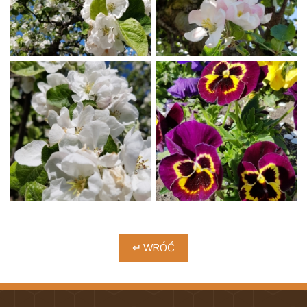
↵ WRÓĆ