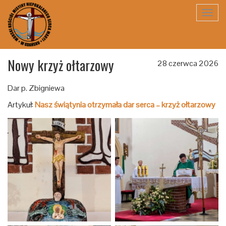
Toggl
navig
Nowy krzyż ołtarzowy
28 czerwca 2026
Dar p. Zbigniewa
Artykuł:
Nasz świątynia otrzymała dar serca – krzyż ołtarzowy