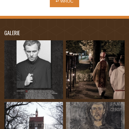
↵ WRÓĆ
GALERIE