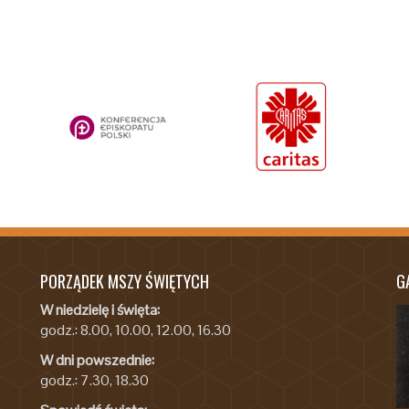
PORZĄDEK MSZY ŚWIĘTYCH
G
W niedzielę i święta:
godz.: 8.00, 10.00, 12.00, 16.30
W dni powszednie:
godz.: 7.30, 18.30