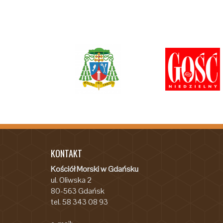
KONTAKT
Kościół Morski w Gdańsku
ul. Oliwska 2
80-563 Gdańsk
tel. 58 343 08 93