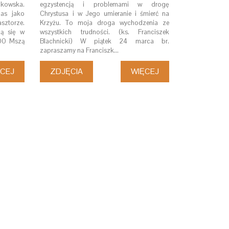
zkowska.
egzystencją i problemami w drogę
zas jako
Chrystusa i w Jego umieranie i śmierć na
sztorze.
Krzyżu. To moja droga wychodzenia ze
ą się w
wszystkich trudności. (ks. Franciszek
.00 Mszą
Blachnicki) W piątek 24 marca br.
zapraszamy na Franciszk…
ĘCEJ
ZDJĘCIA
WIĘCEJ