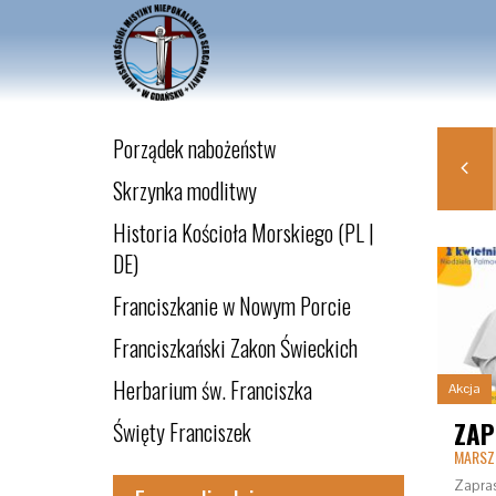
Porządek nabożeństw
LIP
SIE
PAŹ
LIS
2022
2022
2022
2022
Skrzynka modlitwy
Historia Kościoła Morskiego (PL |
DE)
Franciszkanie w Nowym Porcie
Franciszkański Zakon Świeckich
Herbarium św. Franciszka
Akcja
Święty Franciszek
Zapr