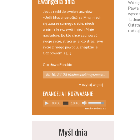
Ewangelia dnia
Wdzięc
Pawła 
Jezus rzekł do swoich uczniów:
wystos
«Jeśli ktoś chce pójść za Mną, niech
Tadeu
się zaprze samego siebie, niech
Ostat
weźmie krzyż swój i niech Mnie
rodzaj
naśladuje. Bo kto chce zachować
swoje życie, straci je; a kto straci swe
życie z mego powodu, znajdzie je.
Cóż bowiem z […]
Oto słowo Pańskie
Mt 16, 24-28 Konieczność wyrzeczenia
» czytaj więcej
EWANGELIA I ROZWAŻANIE
00:00
10:45
modlitwawdrodze.pl
Myśl dnia