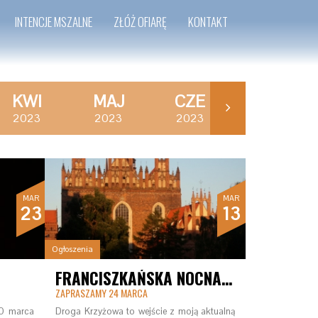
INTENCJE MSZALNE
ZŁÓŻ OFIARĘ
KONTAKT
KWI
MAJ
CZE
LIP
2023
2023
2023
2023
MAR
MAR
23
13
Ogłoszenia
FRANCISZKAŃSKA NOCNA DROGA KRZYŻOWA
ZAPRASZAMY 24 MARCA
20 marca
Droga Krzyżowa to wejście z moją aktualną