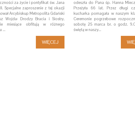
zności za życie i pontyfikat św. Jana
odeszła do Pana śp. Hanna Miec
II. Specjalne zaproszenie z tej okazji
Przeżyła 66 lat. Przez długi c
ował Arcybiskup Metropolita Gdański
kucharka pomagała w naszym kla
sz Wojda: Drodzy Bracia i Siostry,
Ceremonie pogrzebowe rozpoczn
nie miesiące obfitują w różnego
sobotę 25 marca br. o godz. 9
u …
świętą w naszy…
WIĘCEJ
WI