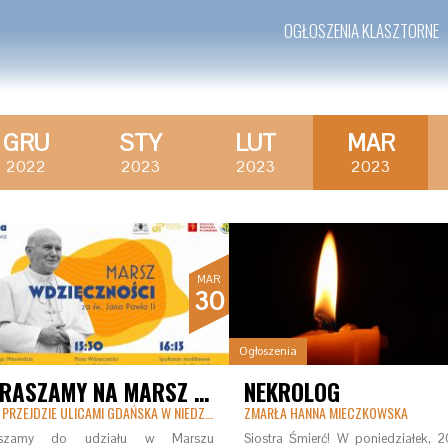
OGŁOSZENIA KLASZTORNE
GRU
STY
LUT
MAR
2022
2023
2023
2023
MAR
30
Ogłoszenia
ZAPRASZAMY NA MARSZ WDZIĘCZNOŚCI ZA ŚWIĘTEGO JANA PAWŁA II
NEKROLOG
MARSZ PRZEJDZIE ULICAMI GDAŃSKA W NIEDZIELĘ 2 KWIETNIA
ZMARŁA HANNA MIECZKOWSKA
aszamy do udziału w Marszu
Siostra Śmierć! W poniedziałek, 