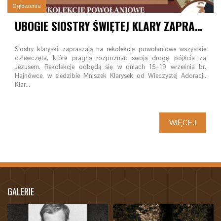
Ogłoszenia
UBOGIE SIOSTRY ŚWIĘTEJ KLARY ZAPRASZAJĄ NA REKOLEKCJE POWOŁANIOWE – HAJNÓWKA, 15–19 WRZEŚNIA 2025
Siostry klaryski zapraszają na rekolekcje powołaniowe wszystkie
dziewczęta, które pragną rozpoznać swoją drogę pójścia za
Jezusem. Rekolekcje odbędą się w dniach 15–19 września br.
Hajnówce, w siedzibie Mniszek Klarysek od Wieczystej Adoracji.
Klar…
WIĘCEJ
GALERIE