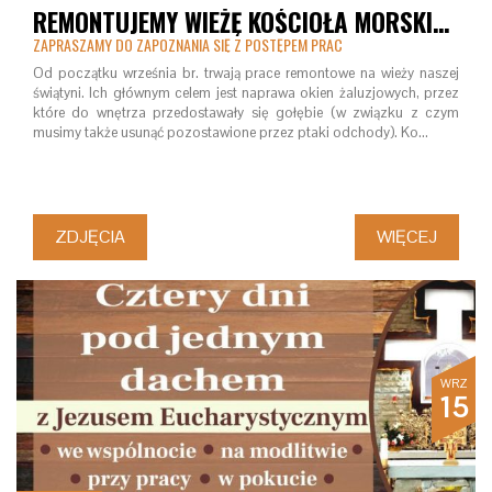
REMONTUJEMY WIEŻĘ KOŚCIOŁA MORSKIEGO
ZAPRASZAMY DO ZAPOZNANIA SIĘ Z POSTĘPEM PRAC
Od początku września br. trwają prace remontowe na wieży naszej
świątyni. Ich głównym celem jest naprawa okien żaluzjowych, przez
które do wnętrza przedostawały się gołębie (w związku z czym
musimy także usunąć pozostawione przez ptaki odchody). Ko…
ZDJĘCIA
WIĘCEJ
WRZ
15