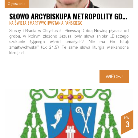
Ogłoszenia
SŁOWO ARCYBISKUPA METROPOLITY GDAŃSKIEGO DO WIERNYCH
NA ŚWIĘTA ZMARTWYCHWSTANIA PAŃSKIEGO
Siostry i Bracia w Chrystusie! Pierwszą Dobrą Nowiną płynącą od
grobu, w którym złożono Jezusa, były słowa anioła: „Dlaczego
szukacie żyjącego wśród umarłych? Nie ma Go tutaj:
zmartwychwstał” (Łk 24,5). Te same słowa liturgia wielkanocna
kieruje d…
WIĘCEJ
KWI
3